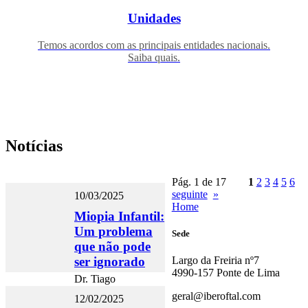
Unidades
Temos acordos com as principais entidades nacionais.
Saiba quais.
Notícias
Pág. 1 de 17
1
2
3
4
5
6
seguinte
»
10/03/2025
Home
Miopia Infantil:
Um problema
Sede
que não pode
ser ignorado
Largo da Freiria nº7
4990-157 Ponte de Lima
Dr. Tiago
Fernandes,
geral@iberoftal.com
12/02/2025
especialista da