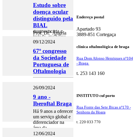
Iberoftal no Hospital
Estudo sobre
CUF Açores, alerta
doença ocular
para o facto de que
Endereço postal
distinguido pela
quanto mais cedo a
BIAL
miopia for
Apartado 93
diagnosticada e
Prof. Dr.ª Ângela
3889-851 Cortegaça
tratada, melhores
Carneiro distinguida
09/12/2024
serão as perspetivas
em investigação
clínica oftalmológica de braga
para a saúde ocular
sobre DMI
67º congresso
no futuro.
da Sociedade
Rua Dom Afonso Henriques nº104
- Braga
Portuguesa de
Oftalmologia
t. 253 143 160
26/09/2024
INSTITUTO cuf porto
9 ano -
Iberoftal Braga
Rua Fonte das Sete Bicas nº170 -
Há 9 anos a oferecer
Senhora da Hoara
um serviço global e
diferenciador na
t. 220 033 770
área da
Oftalmologia, com
12/06/2024