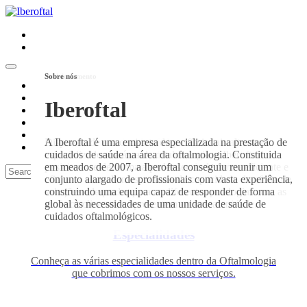
Missão
Posicionamento
Sobre nós
Quem Somos
Exames
Iberoftal
Iberoftal
Iberoftal
Notícias
Equipa
Especialidades
Oferta de um serviço de oftalmologia altamente
Dispondo de um conjunto de profissionais altamente
A Iberoftal é uma empresa especializada na prestação de
Unidades
diferenciado e integrado, dando resposta a todas as
especializados na área da oftalmologia, a Iberoftal
cuidados de saúde na área da oftalmologia. Constituida
solicitações dos seus clientes em tempo útil.
posiciona-se de forma a poder servir de forma eficiente e
em meados de 2007, a Iberoftal conseguiu reunir um
Search
eficaz os seus clientes, através da capacidade de oferta de
conjunto alargado de profissionais com vasta experiência,
soluções adequadas para as diferentes patologias com as
construindo uma equipa capaz de responder de forma
quais os clientes se apresentem na nossa unidade.
global às necessidades de uma unidade de saúde de
cuidados oftalmológicos.
Especialidades
Conheça as várias especialidades dentro da Oftalmologia
que cobrimos com os nossos serviços.