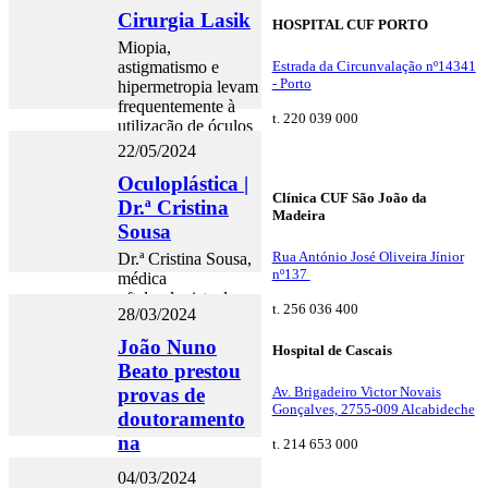
todas as sub-
Cirurgia Lasik
especialidades e
HOSPITAL CUF PORTO
meios físicos e
Miopia,
técnicos na
astigmatismo e
Estrada da Circunvalação nº14341
vanguarda.
- Porto
hipermetropia levam
frequentemente à
t. 220 039 000
utilização de óculos
ou lentes de
22/05/2024
contacto. A cirurgia
Oculoplástica |
LASIK pode
Clínica CUF São João da
devolver uma boa
Dr.ª Cristina
Madeira
visão 👁️
Sousa
Rua António José Oliveira Jínior
Dr.ª Cristina Sousa,
nº137
médica
oftalmologista da
t. 256 036 400
28/03/2024
Iberoftal - Instituto
CUF foi a
João Nuno
Hospital de Cascais
convidada do
Beato prestou
programa
provas de
Av. Brigadeiro Victor Novais
Consultório do
Gonçalves, 2755-009 Alcabideche
Porto Canal
doutoramento
na
t. 214 653 000
Universidade
04/03/2024