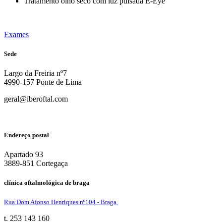
Tratamento olho seco com luz pulsada E-Eye
Exames
Sede
Largo da Freiria nº7
4990-157 Ponte de Lima
geral@iberoftal.com
Endereço postal
Apartado 93
3889-851 Cortegaça
clínica oftalmológica de braga
Rua Dom Afonso Henriques nº104 - Braga
t. 253 143 160