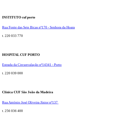
INSTITUTO cuf porto
Rua Fonte das Sete Bicas nº170 - Senhora da Hoara
t. 220 033 770
HOSPITAL CUF PORTO
Estrada da Circunvalação nº14341 - Porto
t. 220 039 000
Clínica CUF São João da Madeira
Rua António José Oliveira Jínior nº137
t. 256 036 400