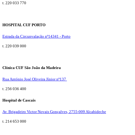
t. 220 033 770
HOSPITAL CUF PORTO
Estrada da Circunvalação nº14341 - Porto
t. 220 039 000
Clínica CUF São João da Madeira
Rua António José Oliveira Jínior nº137
t. 256 036 400
Hospital de Cascais
Av. Brigadeiro Victor Novais Gonçalves, 2755-009 Alcabideche
t. 214 653 000