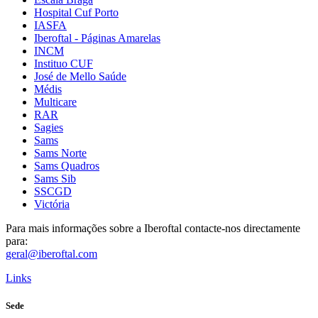
Hospital Cuf Porto
IASFA
Iberoftal - Páginas Amarelas
INCM
Instituo CUF
José de Mello Saúde
Médis
Multicare
RAR
Sagies
Sams
Sams Norte
Sams Quadros
Sams Sib
SSCGD
Victória
Para mais informações sobre a Iberoftal contacte-nos directamente
para:
geral@iberoftal.com
Links
Sede