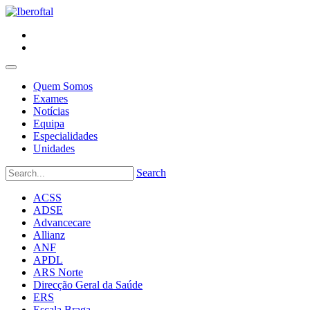
Quem Somos
Exames
Notícias
Equipa
Especialidades
Unidades
Search
ACSS
ADSE
Advancecare
Allianz
ANF
APDL
ARS Norte
Direcção Geral da Saúde
ERS
Escala Braga