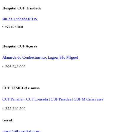
Hospital CUF Trindade
Rua da Trindade nº115
t. 222 075 900
Hospital CUF Açores
Alameda do Conhecimento, Lagoa, São Miguel
t. 296 248 000
CUF TâMEGA e sousa
CUF Penafiel | CUF Lousada | CUF Paredes | CUF M Canaveses
t. 255 249 500
Geral:
geral@iberoftal.com